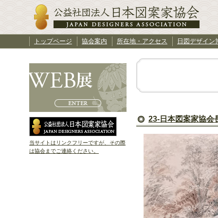
トップページ
協会案内
所在地・アクセス
日図デザイン
23-日本図案家協会
当サイトはリンクフリーですが、その際
は協会までご連絡ください。