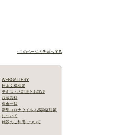
↑このページの先頭へ戻る
WEBGALLERY
日本文様検定
テキストの訂正とお詫び
収蔵資料
料金一覧
新型コロナウイルス感染症対策
について
施設のご利用について