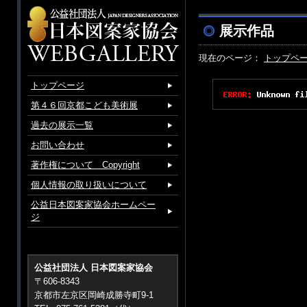
展示作品
現在のページ：
トップペ
トップページ
第４６回京都こども美術展
過去の展示一覧
お問い合わせ
著作権について Copyright
個人情報の取り扱いについて
公益日本図案家協会ホームペー
ジ
公益社団法人 日本図案家協会
〒606-8343
京都市左京区岡崎成勝寺町9-1