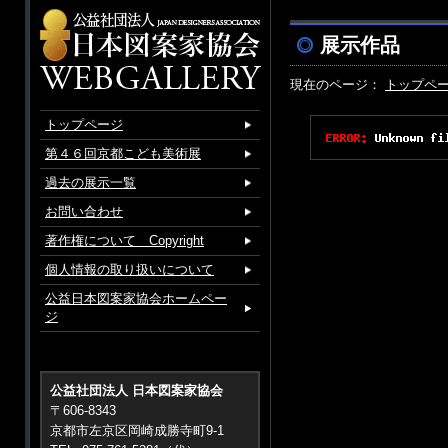
展示作品
現在のページ：
トップペ
トップページ
第４６回京都こども美術展
過去の展示一覧
お問い合わせ
著作権について Copyright
個人情報の取り扱いについて
公益日本図案家協会ホームペー
ジ
公益社団法人 日本図案家協会
〒606-8343
京都市左京区岡崎成勝寺町9-1